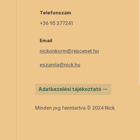
Telefonszám
+36 95 377241
Email
nickonkorm@repcenet.hu
eszamla@nick.hu
Adatkezelési tájékoztató
Minden jog fenntartva © 2024 Nick