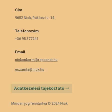
Cím
9652 Nick, Rákóczi u. 14.
Telefonszám
+36 95 377241
Email
nickonkorm@repcenet.hu
eszamla@nick.hu
Adatkezelési tájékoztató
Minden jog fenntartva © 2024 Nick