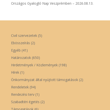
Országos Gyalogló Nap Veszprémben – 2026.08.13.
Civil szervezetek
(5)
Ebösszeírás
(2)
Egyéb
(41)
Határozatok
(650)
Hirdetmények / Közlemények
(198)
Hírek
(1)
Önkormányzat által nyújtott támogatások
(2)
Rendeletek
(94)
Rendezési terv
(1)
Szabadtéri égetés
(2)
Támogatások
(6)