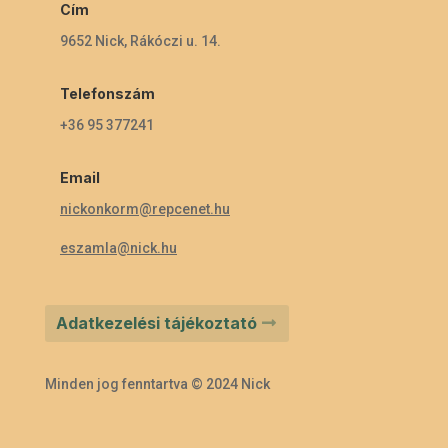
Cím
9652 Nick, Rákóczi u. 14.
Telefonszám
+36 95 377241
Email
nickonkorm@repcenet.hu
eszamla@nick.hu
Adatkezelési tájékoztató
Minden jog fenntartva © 2024 Nick