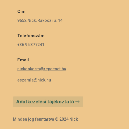
Cím
9652 Nick, Rákóczi u. 14.
Telefonszám
+36 95 377241
Email
nickonkorm@repcenet.hu
eszamla@nick.hu
Adatkezelési tájékoztató
Minden jog fenntartva © 2024 Nick