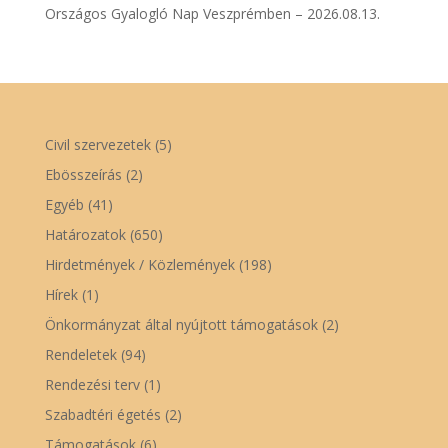
Országos Gyalogló Nap Veszprémben – 2026.08.13.
Civil szervezetek
(5)
Ebösszeírás
(2)
Egyéb
(41)
Határozatok
(650)
Hirdetmények / Közlemények
(198)
Hírek
(1)
Önkormányzat által nyújtott támogatások
(2)
Rendeletek
(94)
Rendezési terv
(1)
Szabadtéri égetés
(2)
Támogatások
(6)