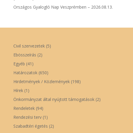
Országos Gyalogló Nap Veszprémben – 2026.08.13.
Civil szervezetek
(5)
Ebösszeírás
(2)
Egyéb
(41)
Határozatok
(650)
Hirdetmények / Közlemények
(198)
Hírek
(1)
Önkormányzat által nyújtott támogatások
(2)
Rendeletek
(94)
Rendezési terv
(1)
Szabadtéri égetés
(2)