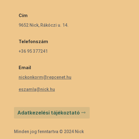
Cím
9652 Nick, Rákóczi u. 14.
Telefonszám
+36 95 377241
Email
nickonkorm@repcenet.hu
eszamla@nick.hu
Adatkezelési tájékoztató
Minden jog fenntartva © 2024 Nick