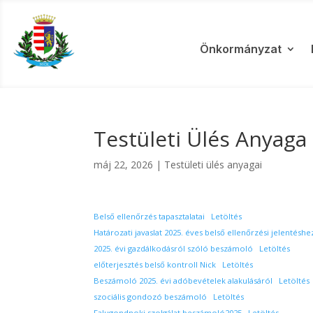
Önkormányzat
Testületi Ülés Anyaga 
máj 22, 2026
|
Testületi ülés anyagai
Belső ellenőrzés tapasztalatai
Letöltés
Határozati javaslat 2025. éves belső ellenőrzési jelentéshe
2025. évi gazdálkodásról szóló beszámoló
Letöltés
előterjesztés belső kontroll Nick
Letöltés
Beszámoló 2025. évi adóbevételek alakulásáról
Letöltés
szociális gondozó beszámoló
Letöltés
Falugondnoki szolgálat beszámoló2025
Letöltés