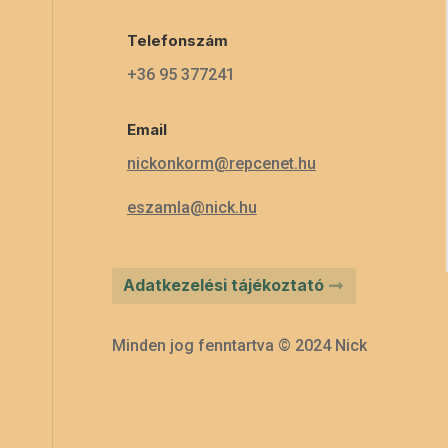
Telefonszám
+36 95 377241
Email
nickonkorm@repcenet.hu
eszamla@nick.hu
Adatkezelési tájékoztató
Minden jog fenntartva © 2024 Nick